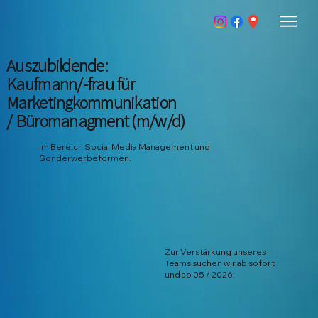
Auszubildende:
Kaufmann/-frau für
Marketingkommunikation
/ Büromanagment (m/w/d)
im Bereich Social Media Management und
Sonderwerbeformen.
Zur Verstärkung unseres
Teams suchen wir ab sofort
und ab 05 / 2026: